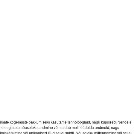
imate kogemuste pakkumiseks kasutame tehnoloogiaid, nagu küpsised. Nendele
noloogiatele nõusoleku andmine võimaldab meil töödelda andmeid, nagu
vimiskäitumine või unikaalsed ID-d sellel saidil. Nõusoleku mitteandmine või selle