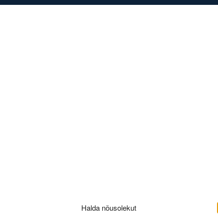
DISED
KONTAKT
Halda nõusolekut