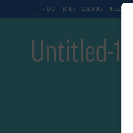
EST
/
ENG
BÜROO
KAUBANDUS
HOTELL
UU
Untitled-1